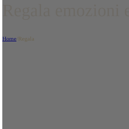
Regala emozioni 
Home
/
Regala