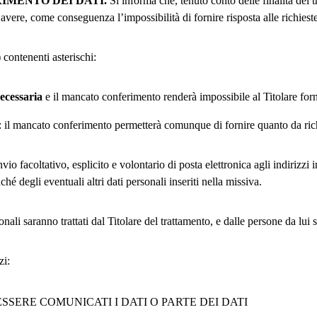
IMENTO DEI DATI.
Si informa che, tenuto conto delle finalità del 
avere, come conseguenza l’impossibilità di fornire risposta alle richieste
contenenti asterischi:
ecessaria
e il mancato conferimento renderà impossibile al Titolare forn
: il mancato conferimento permetterà comunque di fornire quanto da ric
vio facoltativo, esplicito e volontario di posta elettronica agli indirizzi
ché degli eventuali altri dati personali inseriti nella missiva.
sonali saranno trattati dal Titolare del trattamento, e dalle persone da lui 
zi:
SSERE COMUNICATI I DATI O PARTE DEI DATI