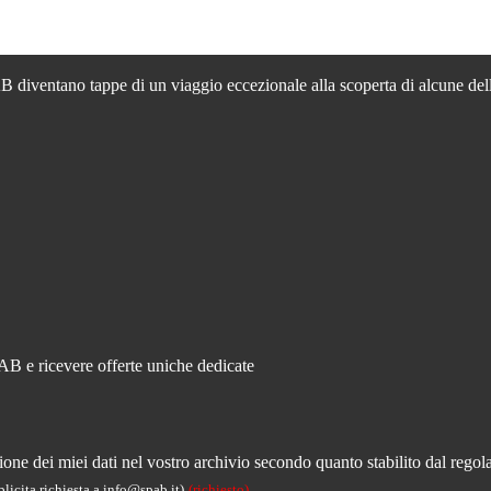
PAB diventano tappe di un viaggio eccezionale alla scoperta di alcune delle
PAB e ricevere offerte uniche dedicate
ne dei miei dati nel vostro archivio secondo quanto stabilito dal regola
licita richiesta a info@spab.it)
(richiesto)